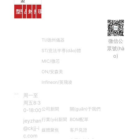
盟
型號(hào)
品牌
封裝
批次
現(xiàn)貨庫存
全國統(tǒ
產(chǎn)品中心
ng)一服務
(wù)熱線
TI/德州儀器
微信公
1328
眾號(hà
ST/意法半導(dǎo)體
o)
MIC/微芯
6466
ON/安森美
676
Infineon/英飛凌
新聞資訊
更多導(dǎo)航
周一至
周五8:3
公司新聞
關(guān)于我們
0-18:00
行業(yè)新聞
BOM配單
jeyzhan
@ckjj-i
媒體聚焦
客戶見證
c.com