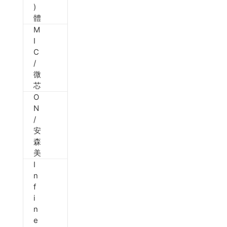
)
體
M
I
C
/
微
芯
O
N
/
安
森
美
I
n
f
i
n
e