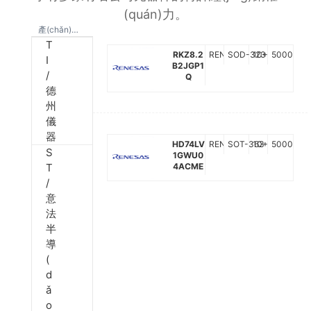
(quán)力。
產(chǎn)品中心
T
RENESAS
SOD-323
10+
5000
RKZ8.2
I
B2JGP1
/
Q
德
州
儀
器
RENESAS
SOT-363
10+
5000
HD74LV
S
1GWU0
4ACME
T
/
意
法
半
導
(
d
ǎ
o