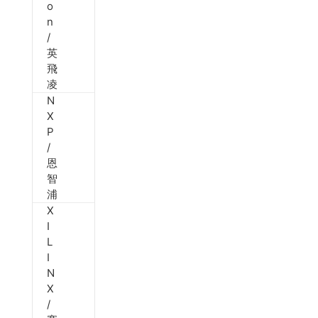
o
n
/
英
飛
凌
N
X
P
/
恩
智
浦
X
I
L
I
N
X
/