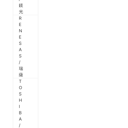
鎂
光
R
E
N
E
S
A
S
/
瑞
薩
T
O
S
H
I
B
A
/